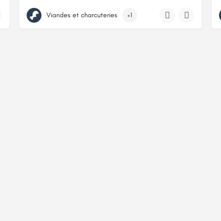
59, Impasse de Pecastay, 32400, Saint-Mont, Gers
Viandes et charcuteries
+1