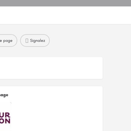
re page
Signalez
mage