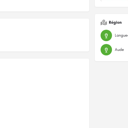
Région
Langued
Aude