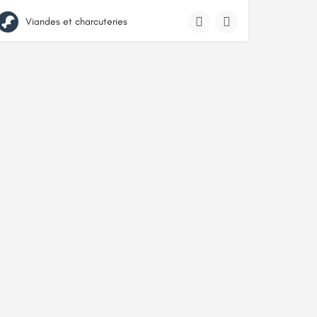
GAEC LAFFARGUE Lieu dit Le Poublanc, 32300, Saint-Médard, Gers
Viandes et charcuteries