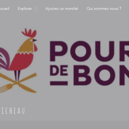
ccueil
Explorer
Ajoutez un marché
Qui sommes-nous ?
Micheau