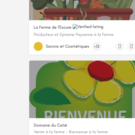
La Ferme de l'Escure
Producteur et Epicerie Paysanne à la Ferme
0671499086
Savons et Cosmétiques
+12
363 Chemin De Saint-Nazaire, 30200 Vénéjan, France
Domaine du Catié
Vente à la ferme - Bienvenue à la ferme