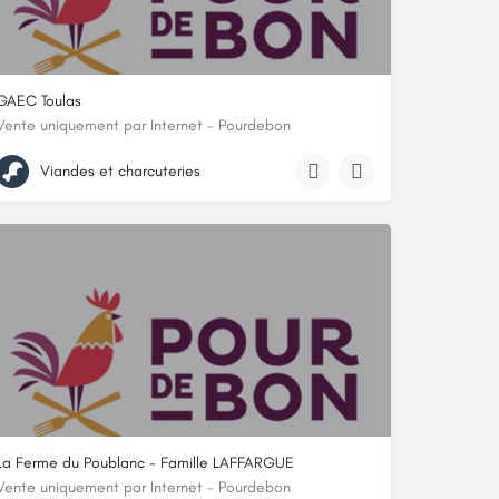
GAEC Toulas
Vente uniquement par Internet - Pourdebon
n
Espinassous, 12120, Salmiech, Aveyron
Viandes et charcuteries
La Ferme du Poublanc - Famille LAFFARGUE
Vente uniquement par Internet - Pourdebon