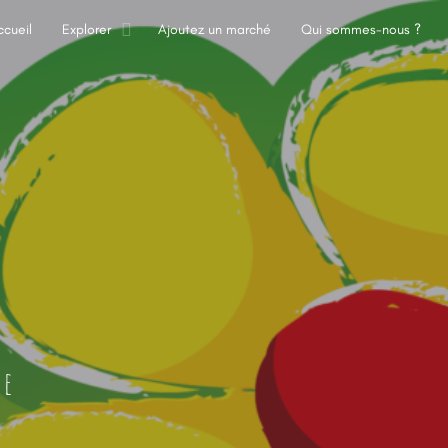
ccueil
Explorer
Ajoutez un marché
Qui sommes-nous ?
he