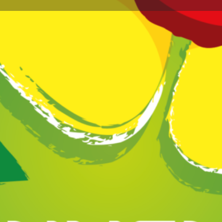
Profil
Avis
Marchés
0
issez un avis
Favoris
Partagez
Réclamez vot
Annonce
e, sur le plateau du Vercors.
Galerie d'i