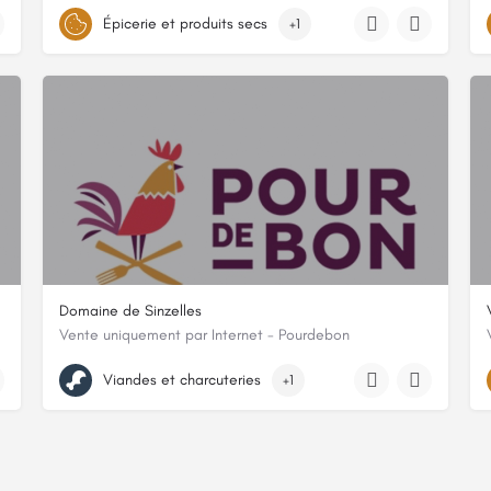
8 chemin de bastide l'abeillaud, 07530, Genestelle, Ardèche
Épicerie et produits secs
+1
Domaine de Sinzelles
Vente uniquement par Internet - Pourdebon
17 route de Sinzelles, 43700, Blavozy, Haute-Loire
Viandes et charcuteries
+1