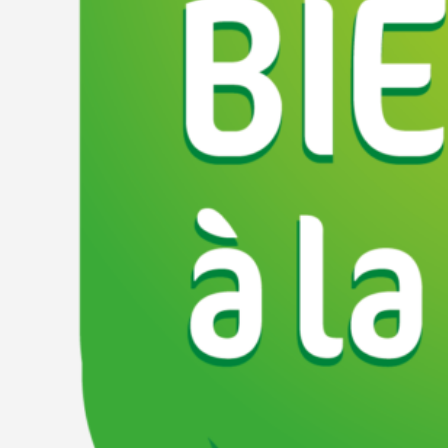
Épicerie et produits secs
Fromages et
Emplacement
Les Colombets, 38112, Autrans-Méaudre en Vercors, Is