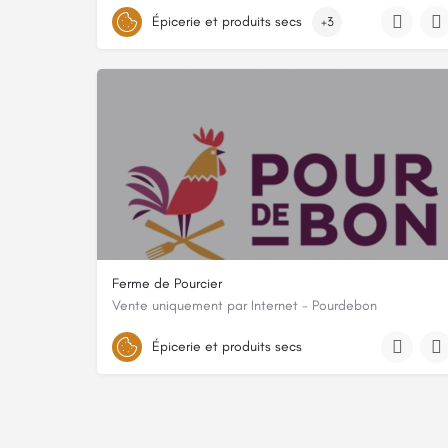
0652964856
Épicerie et produits secs
+3
316 Chemin Des Trembles, 74350 Cuvat, France
Ferme de Pourcier
Vente uniquement par Internet - Pourdebon
815 CHEMIN DE POURCIER
Épicerie et produits secs