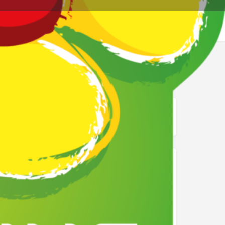
re page
Signalez
mage