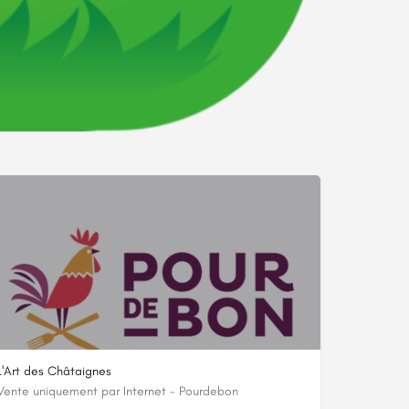
L'Art des Châtaignes
Vente uniquement par Internet - Pourdebon