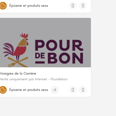
2310 chemin de Veyrières, 07380, Chirols, Ardèche
Épicerie et produits secs
Vinaigres de la Carrière
Vente uniquement par Internet - Pourdebon
LA CARRIERE 4 CHEMIN DE LA CARRIERE, 03170, Montvicq, Allier
Épicerie et produits secs
+1