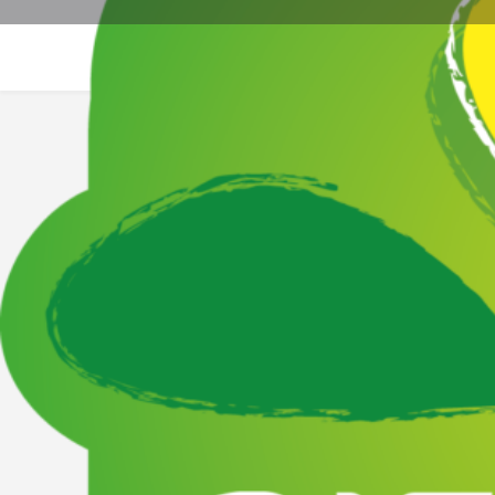
Site web
La
Description
Exploitation familiale située dans le village de Méaudr
Vente à la ferme - Bienvenue à la ferme -
Épicerie,Crèmerie
Catégories