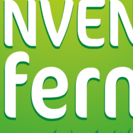
 produits laitiers
Région
Rhône-
Isère
ère
Itinéraire