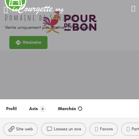
Domaine de Sinzelles
Vente uniquement par Internet - Pourdebon
Itinéraire
Profil
Avis
Marchés
0
Site web
Laissez un avis
Favoris
Par