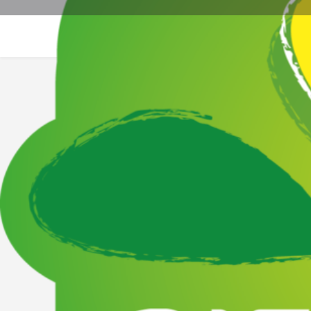
Site web
La
Description
Aux portes de la Vallée de la Drôme le Domaine Distai
Ce mas provençal est entouré de 24ha de vergers. Cal
dire isolement. Sur place piscine, billard, ping-pong, 
club
Visites des parcelles d'arbres fruitiers et des parcs à co
Vallée de la Drôme, idéalement situé pour partir à la 
Gorge de l'Ardéche, Grottes Chauvet, vallon pont d'ar
Vente à la ferme - Bienvenue à la ferme -