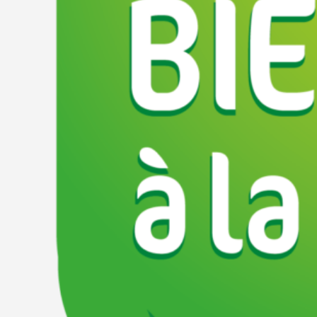
Fruits & Légumes,Viandes & Poissons,Crèmerie,Épiceri
Catégories
Légumes
Viandes et 
Épicerie et produits secs
Emplacement