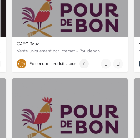
GAEC Roux
Vente uniquement par Internet - Pourdebon
bien être et votre assiette !
8 chemin de bastide l'abeillaud, 07530, Genestelle, Ardèche
Épicerie et produits secs
+1