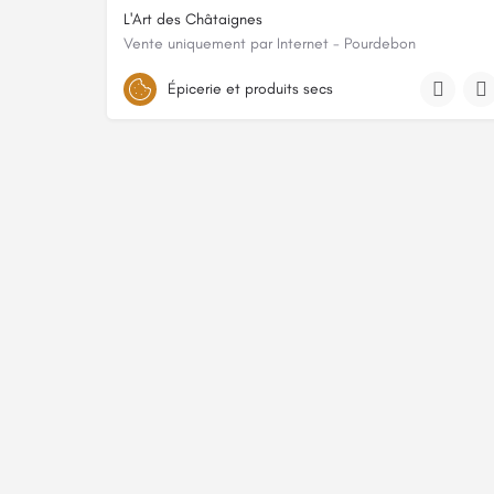
L'Art des Châtaignes
Vente uniquement par Internet - Pourdebon
2310 chemin de Veyrières, 07380, Chirols, Ardèche
Épicerie et produits secs