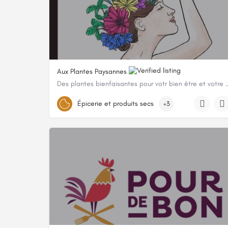
Aux Plantes Paysannes
Des plantes bienfaisantes pour votr 
0652964856
Épicerie et produits secs
+3
316 Chemin Des Trembles, 74350 Cuvat, France