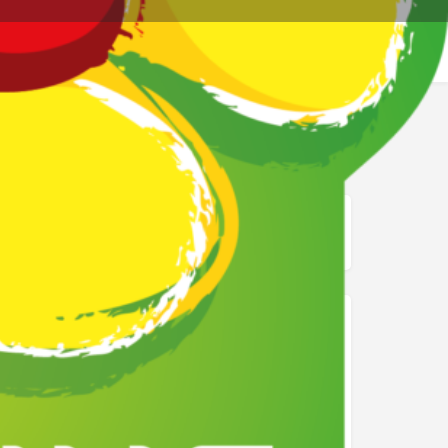
re page
Signalez
mage