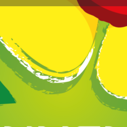
Profil
Avis
Marchés
0
issez un avis
Favoris
Partagez
Réclamez vot
Annonce
se se trouve à 350 mètres de la rivière Drôme.
me et détente assurés. Tranquillité ne veut pas
rando au bord de la rivière...à 600 mètres poney
Galerie d'i
chons, qui vivent ici en plein air...
découverte de la Provence, du Vercors, du Diois,
c... circuits avec road-book proposés