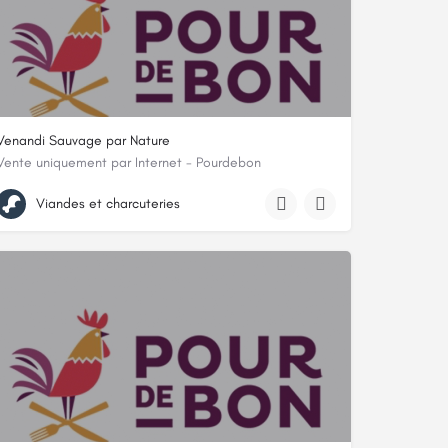
Venandi Sauvage par Nature
Vente uniquement par Internet - Pourdebon
20 rue du Cardinal Gerlier, 69005, Chaponost, Rhône
Viandes et charcuteries