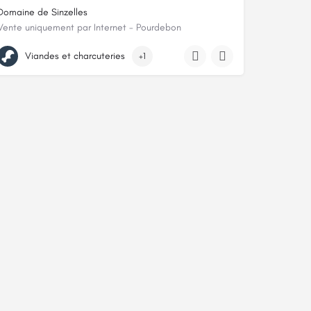
Domaine de Sinzelles
Vente uniquement par Internet - Pourdebon
17 route de Sinzelles, 43700, Blavozy, Haute-Loire
Viandes et charcuteries
+1