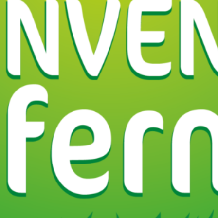
e
Région
Rhône-
charcuteries
Fromages et produits laitiers
Drôme