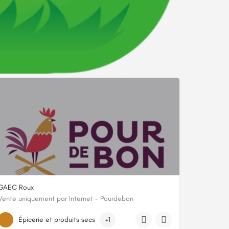
GAEC Roux
Vente uniquement par Internet - Pourdebon
8 chemin de bastide l'abeillaud, 07530, Genestelle, Ardèche
Épicerie et produits secs
+1