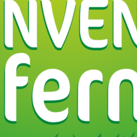
Région
Rhône-
Rhône
Itinéraire