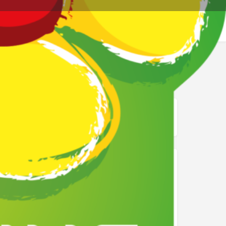
re page
Signalez
mage