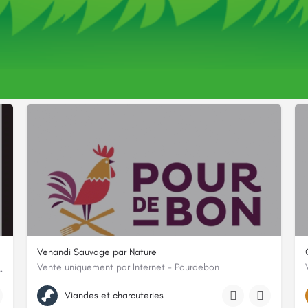
Vous pourriez aussi être intéressé par
Venandi Sauvage par Nature
Vente uniquement par Internet - Pourdebon
bien être et votre assiette !
20 rue du Cardinal Gerlier, 69005, Chaponost, Rhône
Viandes et charcuteries