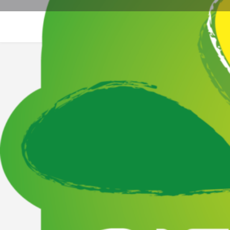
Site web
La
Description
Vignerons sur 3 ha, nous cultivons nos vignes de façon t
permettant, par des gestes simples et mesurés, de res
manuelles et le pressurage à l'ancienne sont aussi Nos 
authentiques avec Notre personnalité.
Notre Pressoir Américain, une histoire, notre vin, une 
savoir faire qui va avec, Notre Pressoir Américain est i
raisins y sont ainsi délicatement écrasés afin de libérer
Vente à la ferme - Bienvenue à la ferme -