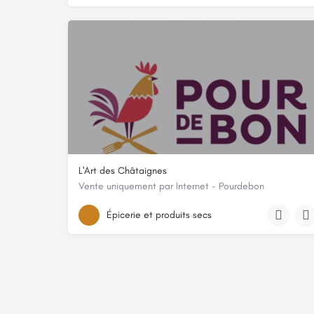
L'Art des Châtaignes
Vente uniquement par Internet - Pourdebon
2310 chemin de Veyrières, 07380, Chirols, Ardèche
Épicerie et produits secs