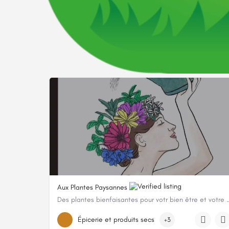
Aux Plantes Paysannes
Des plantes bienfaisantes pour votr 
0652964856
Épicerie et produits secs
+3
316 Chemin Des Trembles, 74350 Cuvat, France