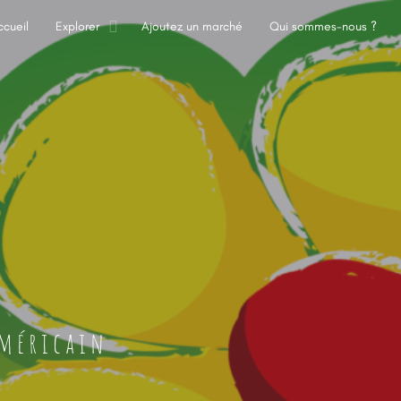
ccueil
Explorer
Ajoutez un marché
Qui sommes-nous ?
Américain