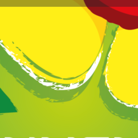
Profil
Avis
Marchés
0
issez un avis
Favoris
Partagez
Réclamez vot
Annonce
raditionnelle, avec le moins d'intrants possible,
pecter la biodiversité. Les vendanges
atouts pour obtenir des vins de terroirs et
Galerie d'i
passion:Tenant à conserver ce patrimoine et le
mplicitement l'identité de notre caveau. Les
 le meilleur des fruits.