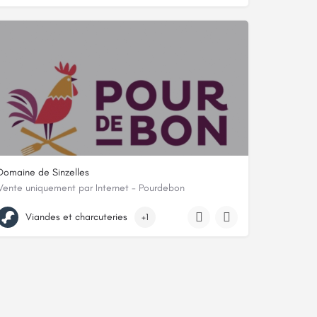
Domaine de Sinzelles
Vente uniquement par Internet - Pourdebon
17 route de Sinzelles, 43700, Blavozy, Haute-Loire
Viandes et charcuteries
+1