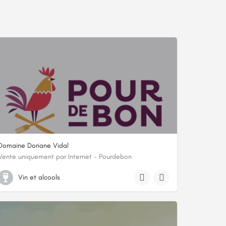
Domaine Doriane Vidal
Vente uniquement par Internet - Pourdebon
-Orientales
Lieu-dit Vespeille, 66600, Salses-le-Château, Pyrénées-Orientales
Vin et alcools