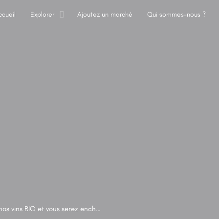
ccueil
Explorer
Ajoutez un marché
Qui sommes-nous ?
s
Notre vignoble est notre passion ! Venez déguster nos vins BIO et vous serez enchantés !