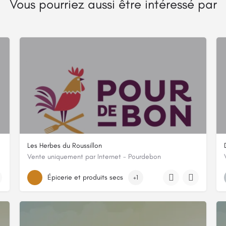
Vous pourriez aussi être intéressé par
Les Herbes du Roussillon
Vente uniquement par Internet - Pourdebon
es
chemin du Pas de l'Arbre Blanc, 66700, Argelès-sur-Mer, Pyrénées
Épicerie et produits secs
+1