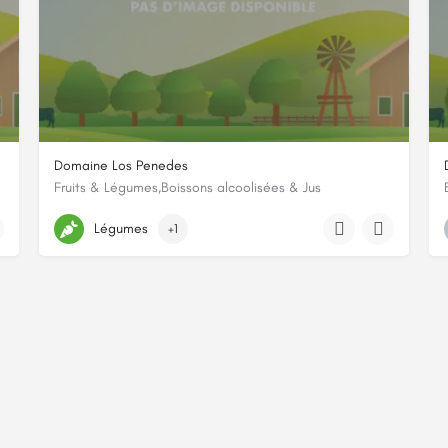
Domaine Los Penedes
Fruits & Légumes,Boissons alcoolisées & Jus
30 route de Saint-Hippolyte
Légumes
+1