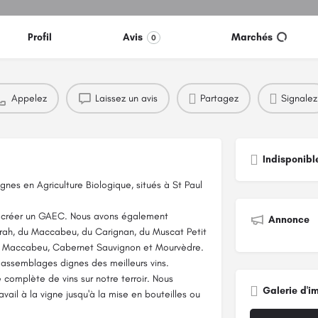
Profil
Avis
Marchés
0
Appelez
Laissez un avis
Partagez
Signalez
Indisponibl
nes en Agriculture Biologique, situés à St Paul
s créer un GAEC. Nous avons également
Annonce
Syrah, du Maccabeu, du Carignan, du Muscat Petit
is, Maccabeu, Cabernet Sauvignon et Mourvèdre.
assemblages dignes des meilleurs vins.
complète de vins sur notre terroir. Nous
Galerie d'i
vail à la vigne jusqu'à la mise en bouteilles ou