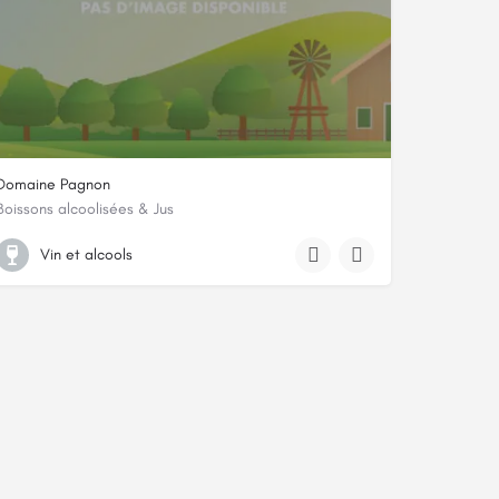
Domaine Pagnon
Boissons alcoolisées & Jus
3 rue du Roussillon
Vin et alcools