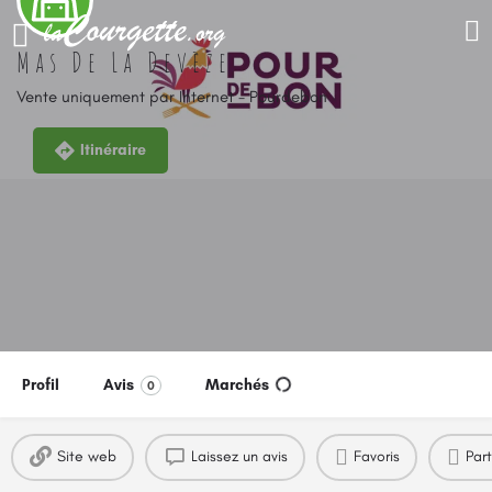
Mas De La Devèze
Vente uniquement par Internet - Pourdebon
Itinéraire
Profil
Avis
Marchés
0
Site web
Laissez un avis
Favoris
Par