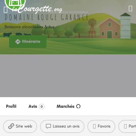
DOMAINE ROUGE GARANCE
Boissons alcoolisées & Jus
Itinéraire
Profil
Avis
Marchés
0
Site web
Laissez un avis
Favoris
Par