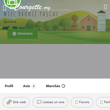
MIEL BRUNIE PASCAL
Épicerie
Itinéraire
Profil
Avis
Marchés
0
Site web
Laissez un avis
Favoris
Par