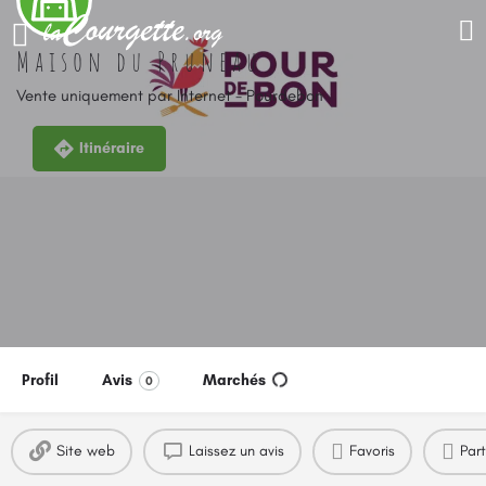
Maison du Pruneau
Vente uniquement par Internet - Pourdebon
Itinéraire
Profil
Avis
Marchés
0
Site web
Laissez un avis
Favoris
Par