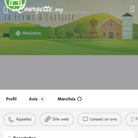
La Ferme à Cueillir
Itinéraire
Profil
Avis
Marchés
0
Appelez
Site web
Laissez un avis
F