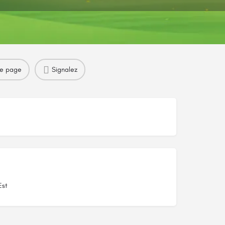
re page
Signalez
Est