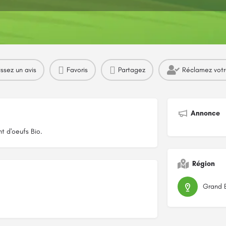
Profil
Avis
Marchés
0
issez un avis
Favoris
Partagez
Réclamez vot
Annonce
t d'oeufs Bio.
Région
Grand 