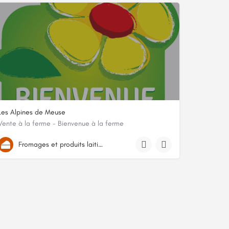
Les Alpines de Meuse
Vente à la ferme - Bienvenue à la ferme
1 rue Gros Didier, 55300, Rouvrois-sur-Meuse, Meuse
Fromages et produits laitiers