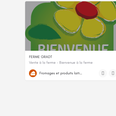
FERME GRADT
Vente à la ferme - Bienvenue à la ferme
Lieu dit: Entenpfad, 67550, Vendenheim, Bas-Rhin
Fromages et produits laitiers