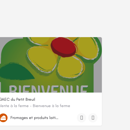
GAEC du Petit Breuil
Vente à la ferme - Bienvenue à la ferme
1 Place du Général Victor Pétin, 54370, Deuxville, Meurthe-et-Moselle
Fromages et produits laitiers