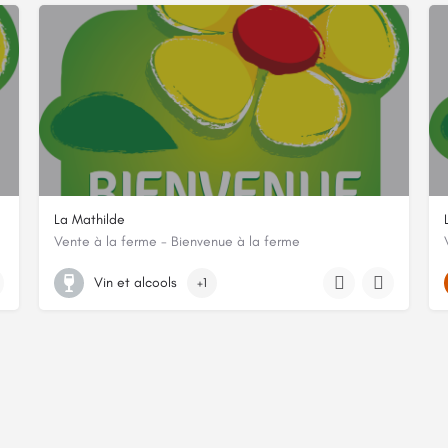
La Mathilde
Vente à la ferme - Bienvenue à la ferme
1 rue Gallieni, 54115, Lalœuf, Meurthe-et-Moselle
Vin et alcools
+1