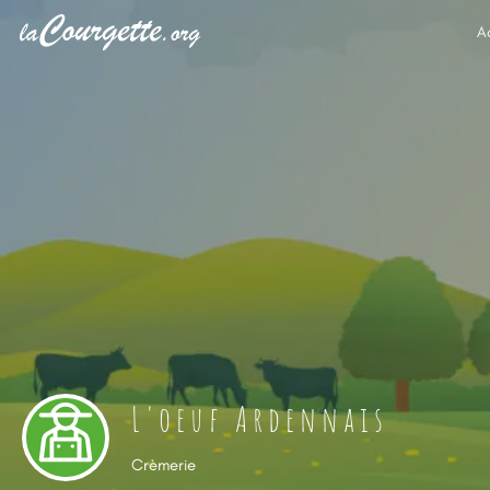
A
L'oeuf Ardennais
Crèmerie