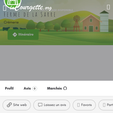
Ferme de la Sarre
Crèmerie
Itinéraire
Profil
Avis
Marchés
0
Site web
Laissez un avis
Favoris
Par