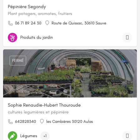
Pépinière Segondy
Plant potagers, aromates, fruitiers
06 71 89 24 30
Route de Quissac, 30610 Sauve
Produits du jardin
FERMÉ
Sophie Renaudie-Hubert Thouroude
cultures legumières et pépinière
642828340
les Cambières 30120 Aulas
Légumes
+1