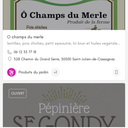
O champs du merle
lentilles, pois chiches, petit epeautre, lin brun et huiles vegetales de tournesol, colza, cameline, lin,…
06 12 33 77 18
328 Chemin du Grand Serre, 30500 Saint-Julien-de-Cassagnas
Produits du jardin
+1
OUVERT