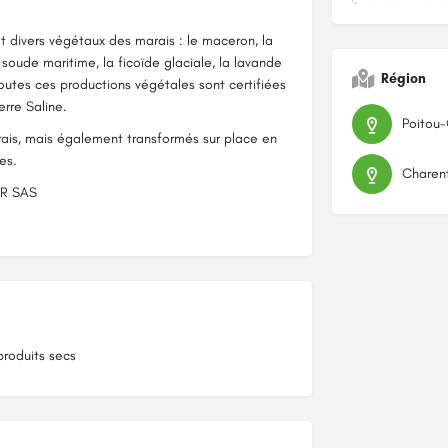
t divers végétaux des marais : le maceron, la
la soude maritime, la ficoïde glaciale, la lavande
Région
outes ces productions végétales sont certifiées
rre Saline.
Poitou
frais, mais également transformés sur place en
es.
Charen
AR SAS
produits secs