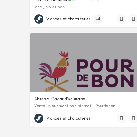
local, bio et bon
0673199555
Viandes et charcuteries
+4
233 Chemin Du Roussel, 24440 Rampieux, France
Akitania, Caviar d'Aquitaine
Vente uniquement par Internet - Pourdebon
1 chemin du poteau, 17240, Saint-Genis-de-Saintonge,
Viandes et charcuteries