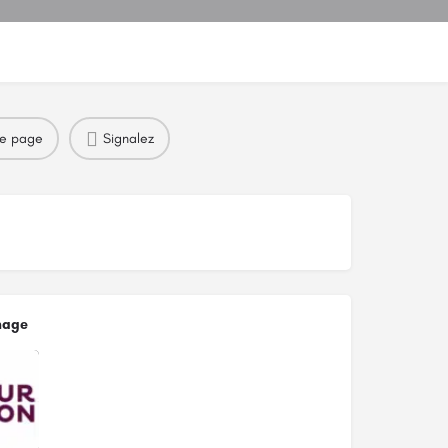
re page
Signalez
mage