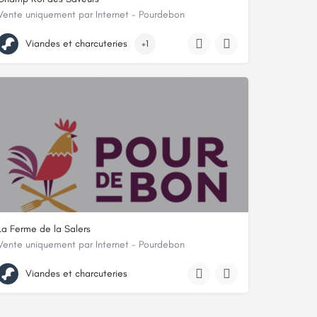
Vente uniquement par Internet - Pourdebon
7-9 Champroy, 23400, Saint-Dizier-Masbaraud, Creuse
Viandes et charcuteries
+1
La Ferme de la Salers
Vente uniquement par Internet - Pourdebon
La Cotterie 2 rue de l'Ecotière, 86300, Bonnes, Vienne
Viandes et charcuteries