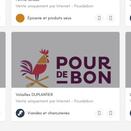
Vente uniquement par Internet - Pourdebon
lieu dit le bas sinsac, 24800, Nanthiat, Dordogne
Épicerie et produits secs
Volailles DUPLANTIER
Vente uniquement par Internet - Pourdebon
 Charente-Maritime
RTE DEPARTEMENTALE 944, 64410, Méracq, Pyrénées-Atlantiques
Viandes et charcuteries