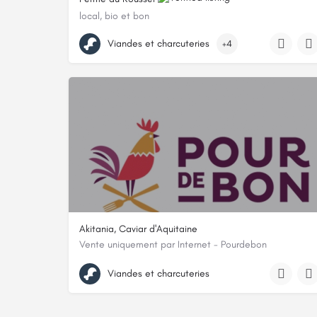
local, bio et bon
0673199555
Viandes et charcuteries
+4
233 Chemin Du Roussel, 24440 Rampieux, France
Akitania, Caviar d'Aquitaine
Vente uniquement par Internet - Pourdebon
1 chemin du poteau, 17240, Saint-Genis-de-Saintonge,
Viandes et charcuteries