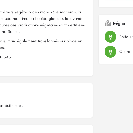
t divers végétaux des marais : le maceron, la
la soude maritime, la ficoïde glaciale, la lavande
Région
outes ces productions végétales sont certifiées
rre Saline.
Poitou
frais, mais également transformés sur place en
es.
Charen
AR SAS
produits secs