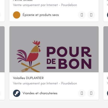
Vente uniquement par Internet - Pourdebon
lieu dit le bas sinsac, 24800, Nanthiat, Dordogne
Épicerie et produits secs
Volailles DUPLANTIER
Vente uniquement par Internet - Pourdebon
 Charente-Maritime
RTE DEPARTEMENTALE 944, 64410, Méracq, Pyrénées-Atlantiques
Viandes et charcuteries