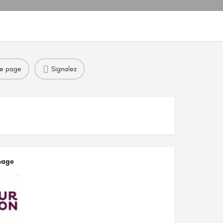
re page
Signalez
mage