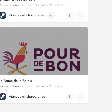
Vente uniquement par Internet - Pourdebon
7-9 Champroy, 23400, Saint-Dizier-Masbaraud, Creuse
Viandes et charcuteries
+1
La Ferme de la Salers
Vente uniquement par Internet - Pourdebon
La Cotterie 2 rue de l'Ecotière, 86300, Bonnes, Vienne
Viandes et charcuteries