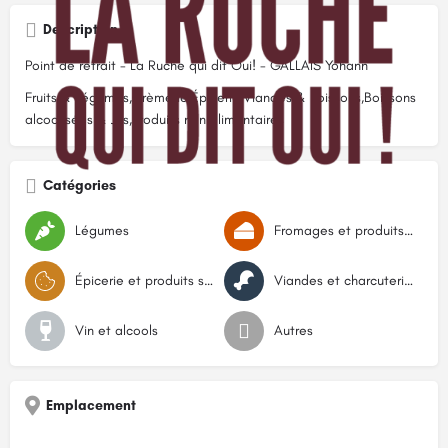
Description
Point de retrait - La Ruche qui dit Oui! - GALLAIS Yohann
Fruits & Légumes,Crèmerie,Épicerie,Viandes & Poissons,Boissons
alcoolisées & Jus,Produits non alimentaires
Catégories
Légumes
Fromages et produits laitiers
Épicerie et produits secs
Viandes et charcuteries
Vin et alcools
Autres
Emplacement