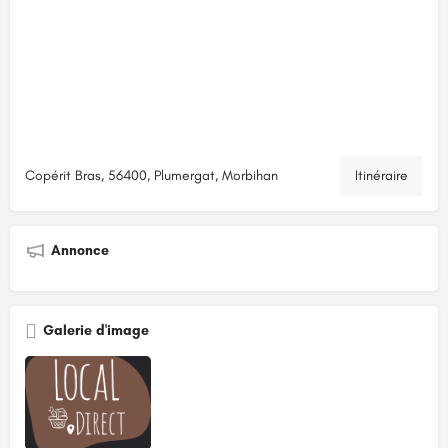
Copérit Bras, 56400, Plumergat, Morbihan
Itinéraire
Annonce
Galerie d'image