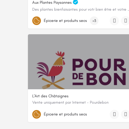
Aux Plantes Paysannes
Des plantes bienfaisantes pour votr 
0652964856
Épicerie et produits secs
+3
316 Chemin Des Trembles, 74350 Cuvat, France
L'Art des Châtaignes
Vente uniquement par Internet - Pourdebon
2310 chemin de Veyrières, 07380, Chirols, Ardèche
Épicerie et produits secs