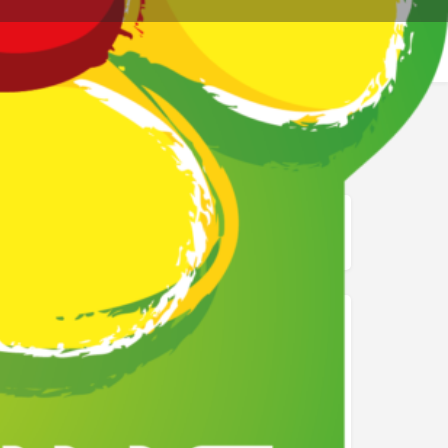
re page
Signalez
mage