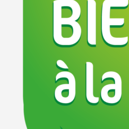
Légumes
Viandes et 
Épicerie et produits secs
Emplacement