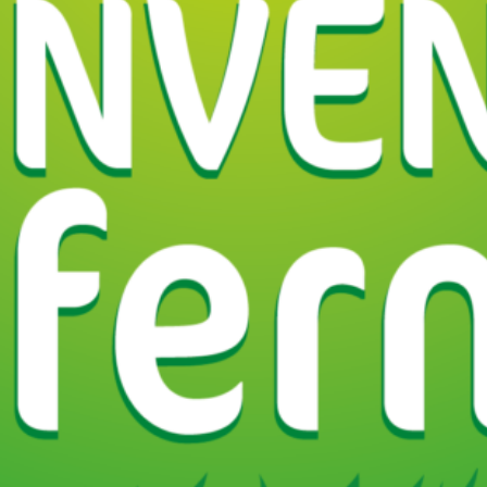
charcuteries
Fromages et produits laitiers
Région
Auverg
Haute-L