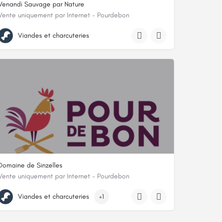
Venandi Sauvage par Nature
Vente uniquement par Internet - Pourdebon
20 rue du Cardinal Gerlier, 69005, Chaponost, Rhône
Viandes et charcuteries
Domaine de Sinzelles
Vente uniquement par Internet - Pourdebon
17 route de Sinzelles, 43700, Blavozy, Haute-Loire
Viandes et charcuteries
+1