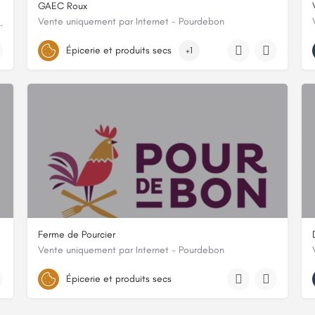
GAEC Roux
Vente uniquement par Internet - Pourdebon
bien être et votre assiette !
8 chemin de bastide l'abeillaud, 07530, Genestelle, Ardèche
Épicerie et produits secs
+1
Ferme de Pourcier
Vente uniquement par Internet - Pourdebon
815 CHEMIN DE POURCIER
Épicerie et produits secs