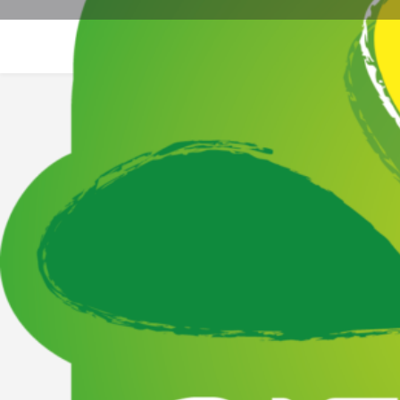
Site web
La
Description
A l'Est du département
Vente à la ferme - Bienvenue à la ferme -
Fruits & Légumes,Viandes & Poissons,Crèmerie,Épiceri
Catégories