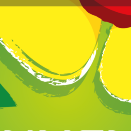
Profil
Avis
Marchés
0
issez un avis
Favoris
Partagez
Réclamez vot
Annonce
e
Galerie d'i