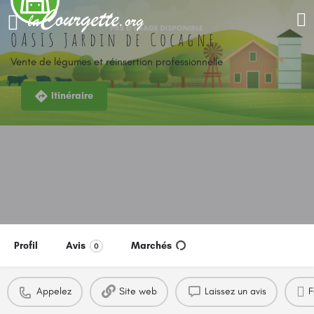
OASIS Jardin de Cocagne
Vente de légumes et réinsertion professionnelle
Itinéraire
Profil
Avis
Marchés
0
Appelez
Site web
Laissez un avis
F