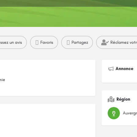
Profil
Avis
Marchés
0
issez un avis
Favoris
Partagez
Réclamez vot
Annonce
mie
Région
Auverg