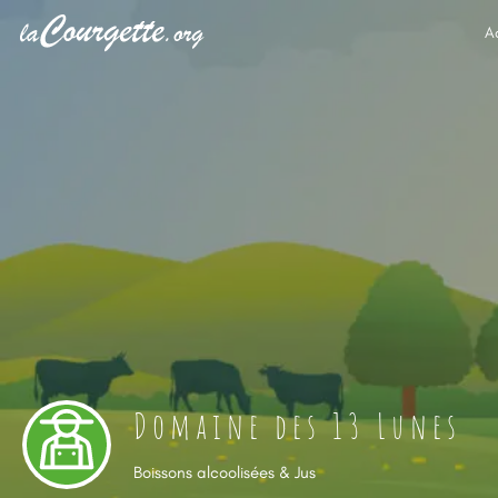
A
Domaine des 13 Lunes
Boissons alcoolisées & Jus