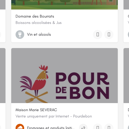
Domaine des Bourrats
Boissons alcoolisées & Jus
dèche
DES ACACIAS 03500 SAINT-POURCAIN-SUR-SIOULE
Vin et alcools
Maison Marie SEVERAC
Vente uniquement par Internet - Pourdebon
, Allier
79 Grande Rue, 15800, Thiézac, Cantal
Fromages et produits laitiers
+2