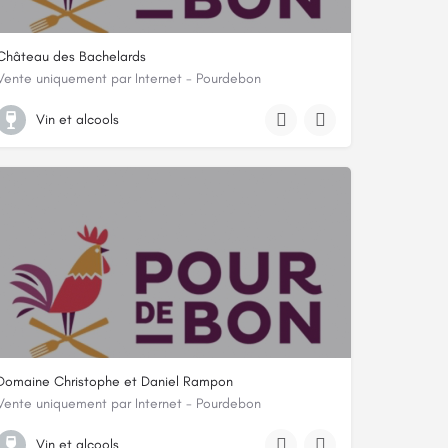
Château des Bachelards
Vente uniquement par Internet - Pourdebon
LIEU DIT LES BACHELARDS 509 RUE DE L ABBAYE D'ARPAYE, 69820, Fleurie, 
Vin et alcools
Domaine Christophe et Daniel Rampon
Vente uniquement par Internet - Pourdebon
2158 route du Pérou – Les Marcellins, 69910, Villié-Morgon, Rhône
Vin et alcools