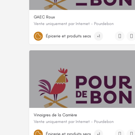
GAEC Roux
Vente uniquement par Internet - Pourdebon
8 chemin de bastide l'abeillaud, 07530, Genestelle, Ar
Épicerie et produits secs
+1
Vinaigres de la Carrière
Vente uniquement par Internet - Pourdebon
LA CARRIERE 4 CHEMIN DE LA CARRIERE, 03170, Montvicq
Épicerie et produits secs
+1