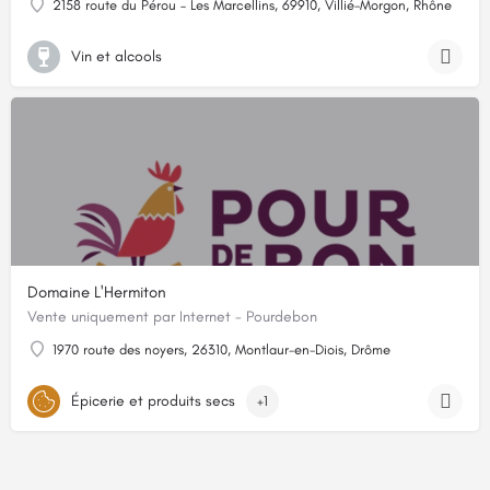
2158 route du Pérou – Les Marcellins, 69910, Villié-Morgon, Rhône
Vin et alcools
Domaine L'Hermiton
Vente uniquement par Internet - Pourdebon
1970 route des noyers, 26310, Montlaur-en-Diois, Drôme
Épicerie et produits secs
+1