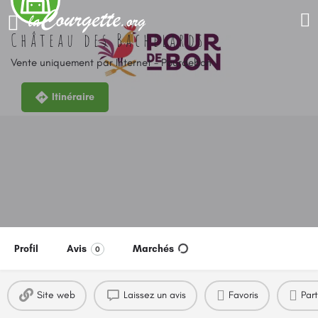
Château des Bachelards
Vente uniquement par Internet - Pourdebon
Itinéraire
Profil
Avis
Marchés
0
Site web
Laissez un avis
Favoris
Par