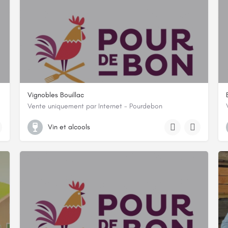
Vignobles Bouillac
Vente uniquement par Internet - Pourdebon
ronde
10 REAUD, 33860, Reignac, Gironde
Vin et alcools