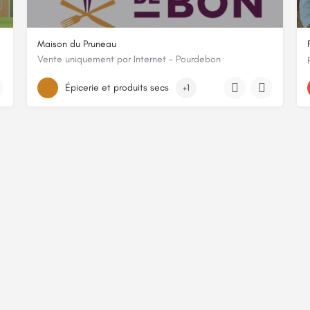
Maison du Pruneau
Vente uniquement par Internet - Pourdebon
Braunès, 47320, Lafitte-sur-Lot, Lot-et-Garonne
Épicerie et produits secs
+1