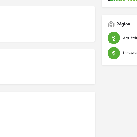
Région
Aquitai
Lot-et