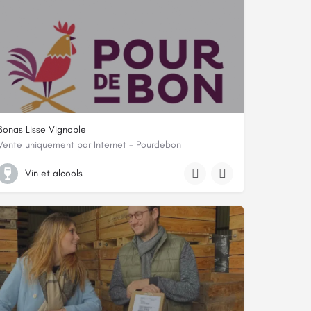
Bonas Lisse Vignoble
Vente uniquement par Internet - Pourdebon
SCEA CHATEAU DE LISSE, CHATEAU DE LISSE, 47170, Réaup-Lisse, Lot-et-Ga
Vin et alcools