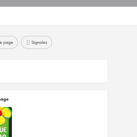
re page
Signalez
mage