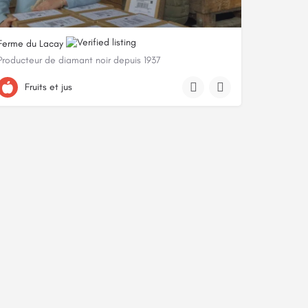
Ferme du Lacay
Producteur de diamant noir depuis 1937
+33652978741
Fruits et jus
2650 Route Du Lacay, 47140 Penne-d'Agenais, France