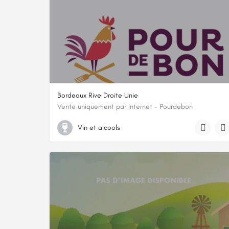
Bordeaux Rive Droite Unie
Vente uniquement par Internet - Pourdebon
Château Milord, 1 Lieu-dit Mylord, 33420, Grézillac, Gi
Vin et alcools