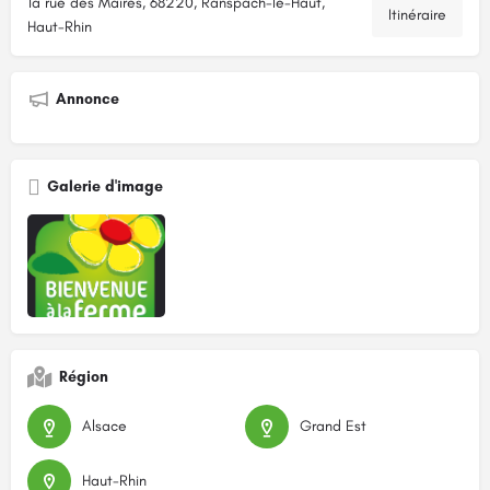
1a rue des Maires, 68220, Ranspach-le-Haut,
Itinéraire
Haut-Rhin
Annonce
Galerie d'image
Région
Alsace
Grand Est
Haut-Rhin