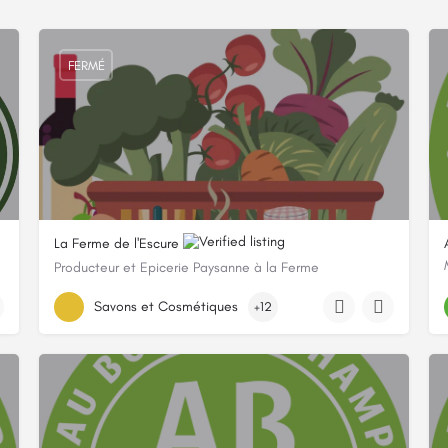
FERMÉ
La Ferme de l'Escure
Producteur et Epicerie Paysanne à la Ferme
0671499086
Savons et Cosmétiques
+12
363 Chemin De Saint-Nazaire, 30200 Vénéjan, France