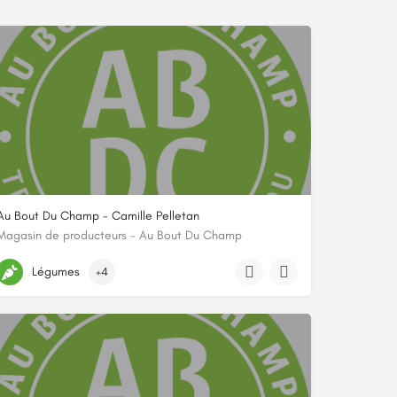
Au Bout Du Champ - Camille Pelletan
Magasin de producteurs - Au Bout Du Champ
4 Rue Camille Pelletan 92300 Levallois, 92300, Levallois-Perret, Hauts-de-Se
Légumes
+4