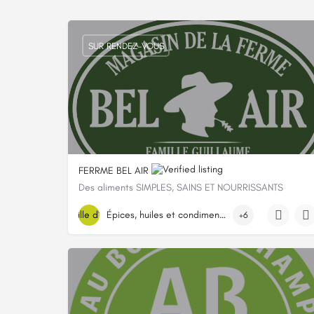
SUR RENDEZ-VOUS
FERRME BEL AIR
Des aliments SIMPLES, SAINS ET NOURRISSANTS
0788673579
Épices, huiles et condiments
+6
2 Rue En Sarrelouis, 57340 Landroff, France