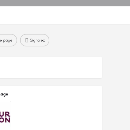
re page
Signalez
mage