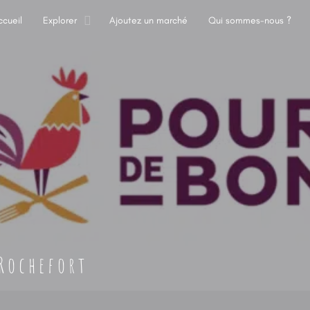
ccueil
Explorer
Ajoutez un marché
Qui sommes-nous ?
Rochefort