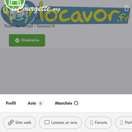
Locavor Valence
Point de retrait - locavor.fr
Itinéraire
Profil
Avis
Marchés
0
Site web
Laissez un avis
Favoris
Par