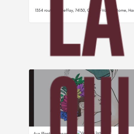
1354 route de Beffay, 74130, Glières-Val-de-Borne, H
Aux Plantes Paysannes