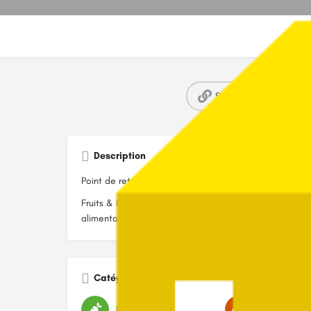
Site web
La
Description
Point de retrait - La Ruche qui dit Oui! - Laetitia Lepor
Fruits & Légumes,Crèmerie,Épicerie,Viandes & Poissons
alimentaires
Catégories
Légumes