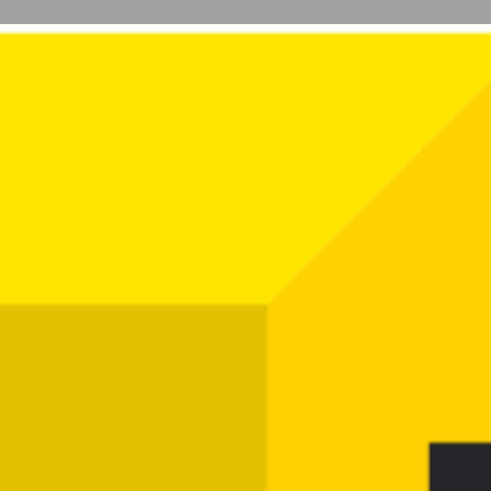
Profil
Avis
Marchés
0
issez un avis
Favoris
Partagez
Réclamez vot
Annonce
t
,Boissons alcoolisées & Jus,Produits non
Galerie d'i
Fromages et produits laitiers
Épicerie et produits secs