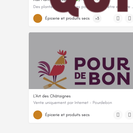
Des plantes bienfaisantes pour votr 
0652964856
Épicerie et produits secs
+3
316 Chemin Des Trembles, 74350 Cuvat, France
L'Art des Châtaignes
Vente uniquement par Internet - Pourdebon
2310 chemin de Veyrières, 07380, Chirols, Ardèche
Épicerie et produits secs