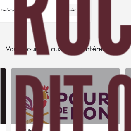
aute-Savoie
Itinéraire
Vous pourriez aussi être intéressé par
GAEC Roux