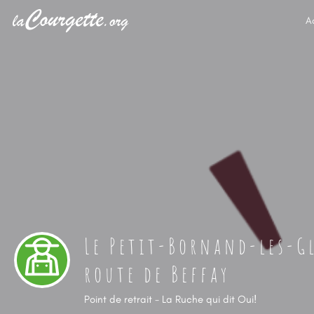
A
Le Petit-Bornand-les-Gl
route de Beffay
Point de retrait - La Ruche qui dit Oui!