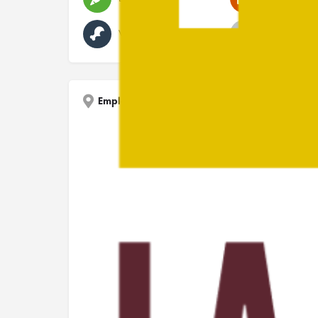
Viandes et charcuteries
Vin et alcoo
Emplacement