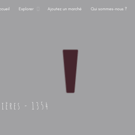
ccueil
Explorer
Ajoutez un marché
Qui sommes-nous ?
ières - 1354