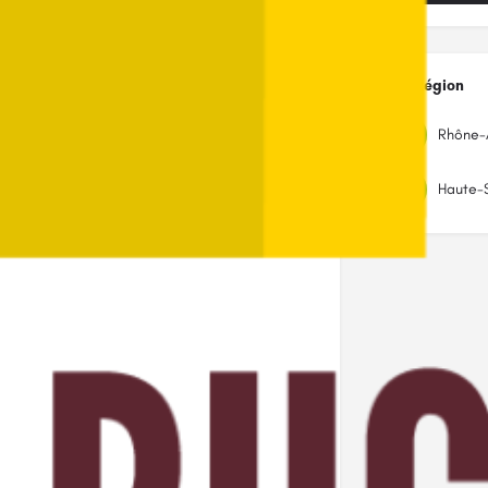
ls
Autres
Région
Rhône-
Haute-