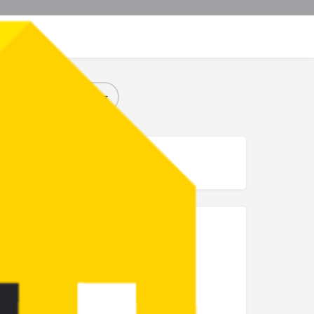
re page
Signalez
mage