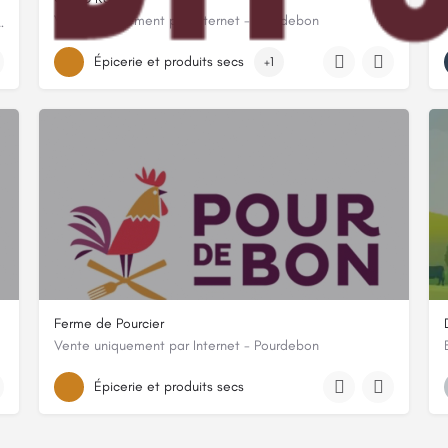
Vente uniquement par Internet - Pourdebon
bien être et votre assiette !
8 chemin de bastide l'abeillaud, 07530, Genestelle, Ardèche
Épicerie et produits secs
+1
Ferme de Pourcier
Vente uniquement par Internet - Pourdebon
815 CHEMIN DE POURCIER
Épicerie et produits secs