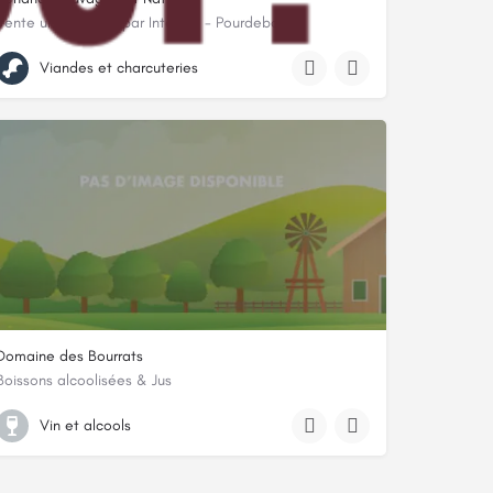
Vente uniquement par Internet - Pourdebon
20 rue du Cardinal Gerlier, 69005, Chaponost, Rhône
Viandes et charcuteries
Domaine des Bourrats
Boissons alcoolisées & Jus
DES ACACIAS 03500 SAINT-POURCAIN-SUR-SIOULE
Vin et alcools