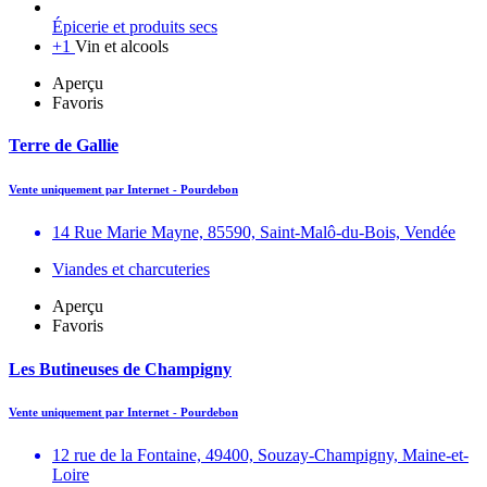
Épicerie et produits secs
+1
Vin et alcools
Aperçu
Favoris
Terre de Gallie
Vente uniquement par Internet - Pourdebon
14 Rue Marie Mayne, 85590, Saint-Malô-du-Bois, Vendée
Viandes et charcuteries
Aperçu
Favoris
Les Butineuses de Champigny
Vente uniquement par Internet - Pourdebon
12 rue de la Fontaine, 49400, Souzay-Champigny, Maine-et-
Loire