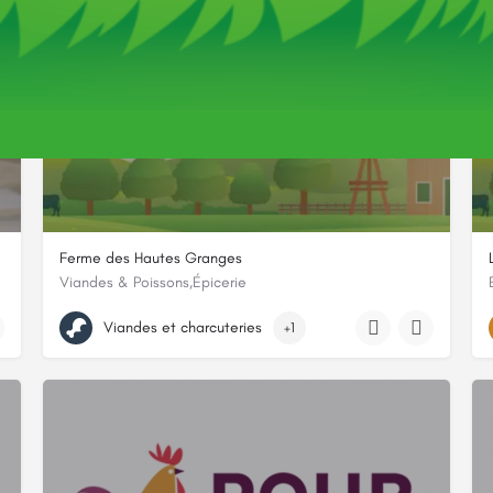
Ferme des Hautes Granges
Viandes & Poissons,Épicerie
5, La Grand’Lande
Viandes et charcuteries
+1
e