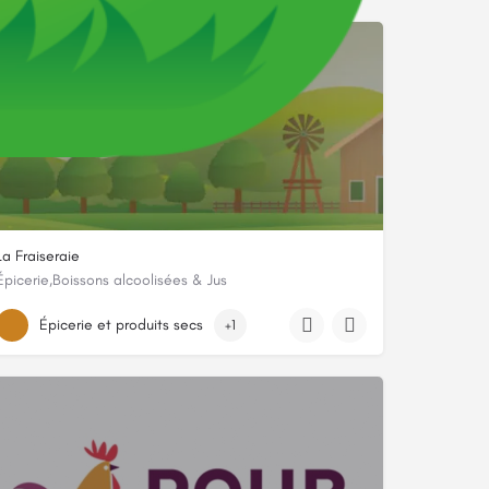
La Fraiseraie
Épicerie,Boissons alcoolisées & Jus
SAS LA FRAISERAIE, 6 rue de Strasbourg
Épicerie et produits secs
+1