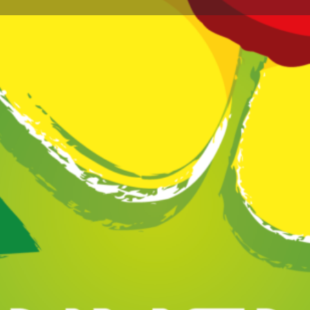
Profil
Avis
Marchés
0
issez un avis
Favoris
Partagez
Réclamez vot
Annonce
Galerie d'i