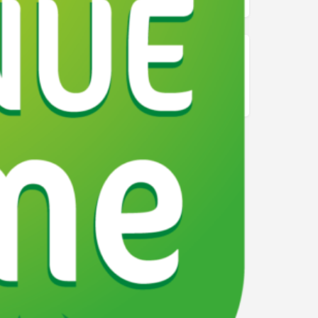
 la Loire
Loire-Atlantique