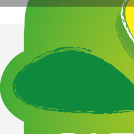
Site web
La
Description
Eleveurs sur la commune des Vallons-de-l'Erdre...
Vente à la ferme - Bienvenue à la ferme -
Emplacement