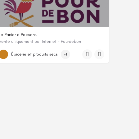
Le Panier à Poissons
Vente uniquement par Internet - Pourdebon
Magasin N° 3 - La Criée, 44420, Piriac-sur-Mer, Loire-Atlantique
Épicerie et produits secs
+1