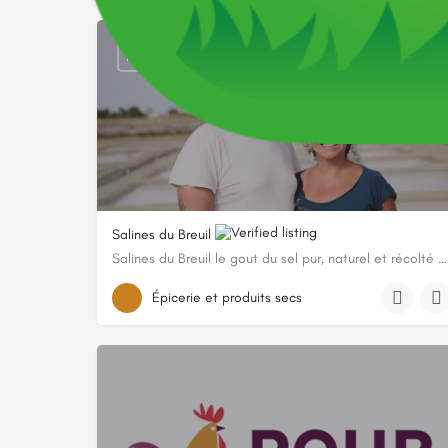
FERMÉ
Salines du Breuil
Salines du Breuil le gout du sel pur, naturel et récolté à la main dans le Marias Breton Vendéen
0695598718
Épicerie et produits secs
Chemin Du Marais Neuf, 85230 Beauvoir-sur-Mer, Franc