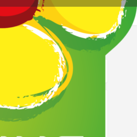
re page
Signalez
mage