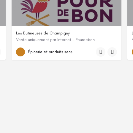
Les Butineuses de Champigny
Vente uniquement par Internet - Pourdebon
e
12 rue de la Fontaine, 49400, Souzay-Champigny, Maine-et-Loire
Épicerie et produits secs