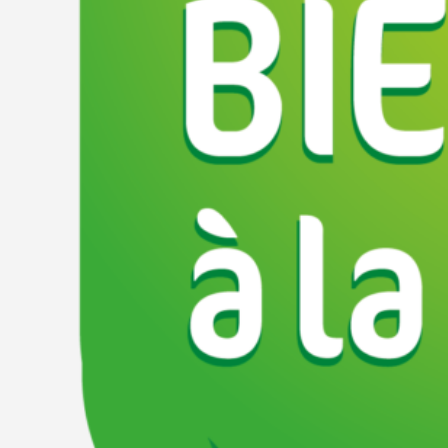
La Pugle, 49440, Vallons-de-l'Erdre, Loire-Atlantique