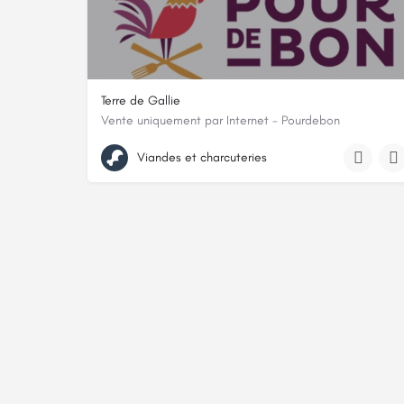
Terre de Gallie
Vente uniquement par Internet - Pourdebon
14 Rue Marie Mayne, 85590, Saint-Malô-du-Bois, Vendé
Viandes et charcuteries