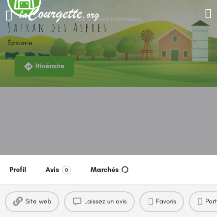
Safran des Aspres
Épicerie
Itinéraire
Profil
Avis
Marchés
0
Site web
Laissez un avis
Favoris
Par