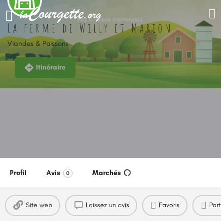
La ferme de Willy et Marion
Viandes & Poissons
Itinéraire
Profil
Avis
Marchés
0
Site web
Laissez un avis
Favoris
Par