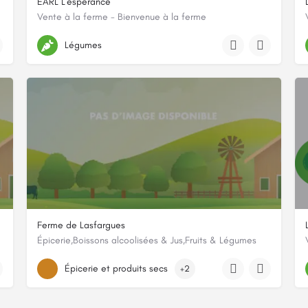
EARL L'espérance
Vente à la ferme - Bienvenue à la ferme
Lieu dit:, 87400, Le Châtenet-en-Dognon, Haute-Vienne
Légumes
Ferme de Lasfargues
Épicerie,Boissons alcoolisées & Jus,Fruits & Légumes
Moncalou
Épicerie et produits secs
+2