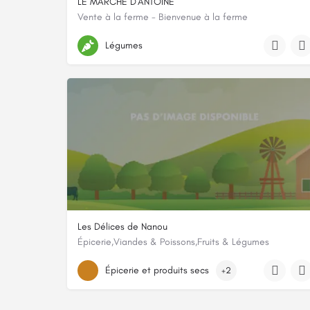
LE MARCHE D'ANTOINE
Vente à la ferme - Bienvenue à la ferme
Lieu dit:, 79600, Airvault, Deux-Sèvres
Légumes
Les Délices de Nanou
Épicerie,Viandes & Poissons,Fruits & Légumes
270 Chemin de Gauzé
Épicerie et produits secs
+2