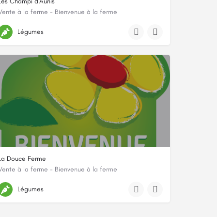
Les Champi d'Aunis
Vente à la ferme - Bienvenue à la ferme
La betrie, 17290, Forges, Charente-Maritime
Légumes
La Douce Ferme
Vente à la ferme - Bienvenue à la ferme
7 rue Notre Dame des Champs, 79390, Doux, Deux-Sèvres
Légumes