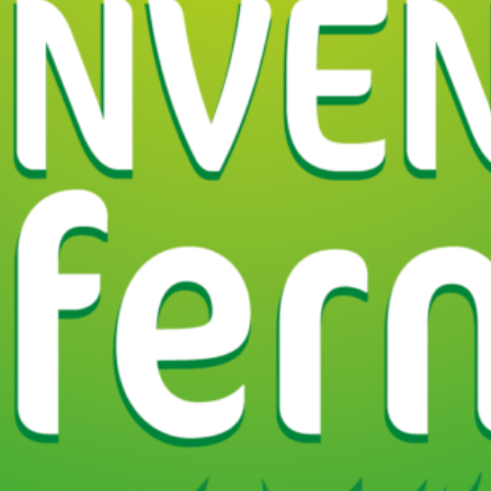
Région
Aquitai
Pyrénée