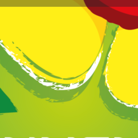
Profil
Avis
Marchés
0
issez un avis
Favoris
Partagez
Réclamez vot
Annonce
isons des légumes BIO de saison. Retrouvez-
et aux AMAP d'Artix, Salies de Béarn, Amou et
Galerie d'i