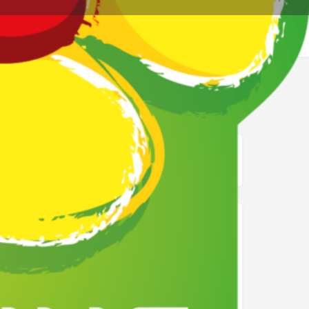
re page
Signalez
mage