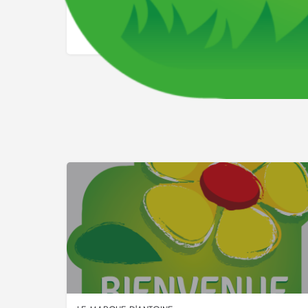
251 chemin de Ménaüt, 64300, Bonnut, Pyrénées-Atlan