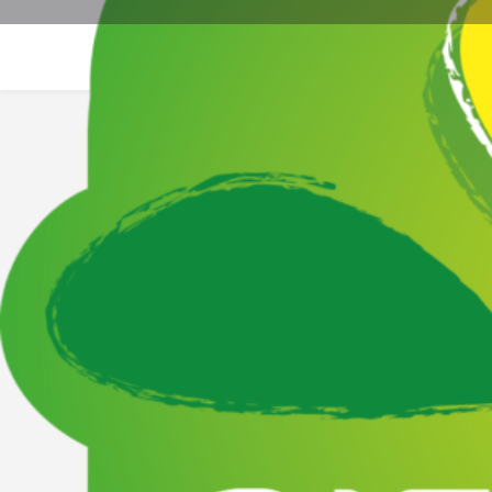
Site web
La
Description
La Ferme de Ménaüt a été créée en 2009 ! Nous produ
nous au marché d'Orthez le mardi et le samedi matin 
Lahontan.
Vente à la ferme - Bienvenue à la ferme -
Fruits & Légumes