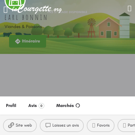
earl bonnin
Viandes & Poissons
Itinéraire
Profil
Avis
Marchés
0
Site web
Laissez un avis
Favoris
Par