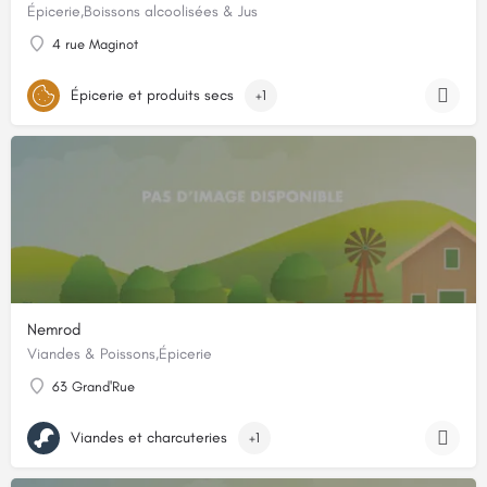
Épicerie,Boissons alcoolisées & Jus
4 rue Maginot
Épicerie et produits secs
+1
Nemrod
Viandes & Poissons,Épicerie
63 Grand'Rue
Viandes et charcuteries
+1