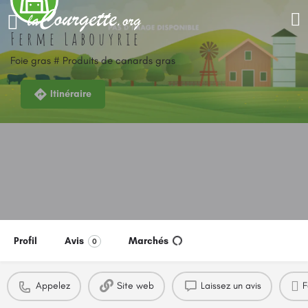
Ferme Labouyrie
Foie gras # Produits de canards gras
Itinéraire
Profil
Avis
Marchés
0
Appelez
Site web
Laissez un avis
F