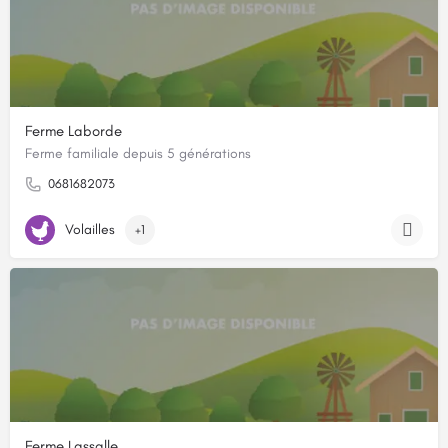
Ferme Laborde
Ferme familiale depuis 5 générations
0681682073
Volailles
+1
Ferme Lassalle