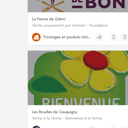
La Ferme de Grémi
Vente uniquement par Internet - Pourdebon
10 Rue Auguste Chardin, 50800, Sainte-Cécile, Manche
Fromages et produits laitiers
+2
Les Bouilles de Cauquigny
Vente à la ferme - Bienvenue à la ferme
2 Hameau Flaux, 50480, Picauville, Manche