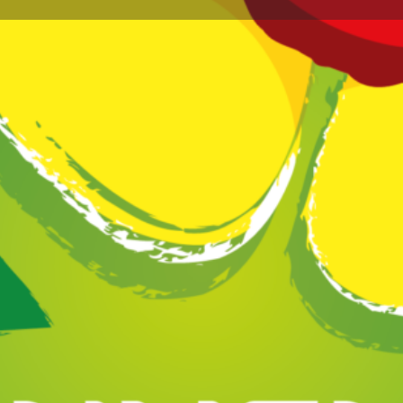
Profil
Avis
Marchés
0
issez un avis
Favoris
Partagez
Réclamez vot
Annonce
n 2019, pour y développer un atelier de poules
élévées en plain-air, nourries avec de
Galerie d'i