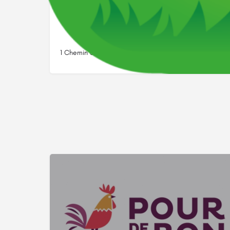
1 Chemin des Haules, 27190, Le Val-Doré, Eure