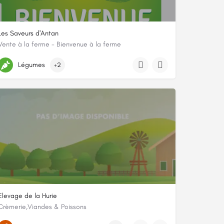
Les Saveurs d'Antan
Vente à la ferme - Bienvenue à la ferme
itime
Le Mesnil Durand, 50880, Pont-Hébert, Manche
Légumes
+2
Elevage de la Hurie
Crèmerie,Viandes & Poissons
La hurie