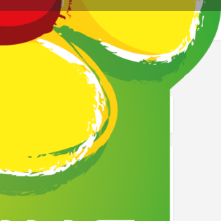
re page
Signalez
mage