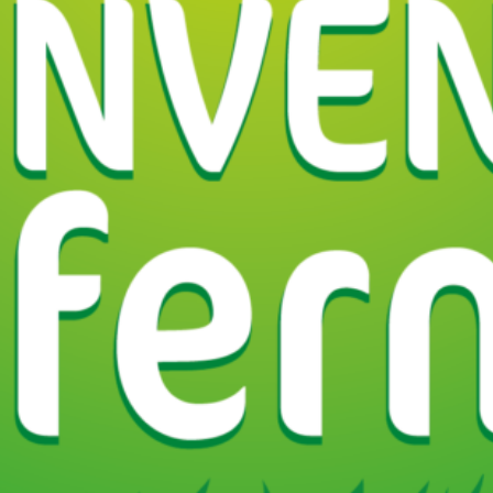
Région
Haute-
Eure