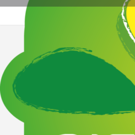
Site web
La
Description
Christophe s'est installé sur l'exploitation familiale e
pondeuses. L'élévage comprend 1700 poules pondeuses 
l'aliment sans OGM.
L’email a bien été copié
L’email a bien été copié
Vente à la ferme - Bienvenue à la ferme -
Crèmerie