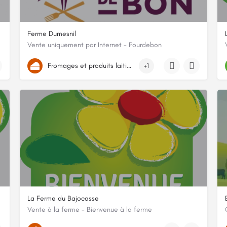
Ferme Dumesnil
Vente uniquement par Internet - Pourdebon
221 route du Castillon, 76430, Saint-Vincent-Cramesnil, Seine-Mar
Fromages et produits laitiers
+1
La Ferme du Bajocasse
Vente à la ferme - Bienvenue à la ferme
La Neuville, 14400, Nonant, Calvados