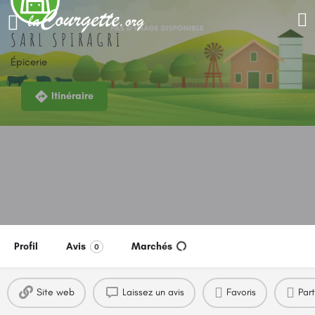
SARL SPIRAGRI
Épicerie
Itinéraire
Profil
Avis
Marchés
0
Site web
Laissez un avis
Favoris
Par