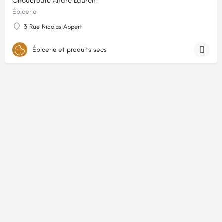
Choucroute André Laurent
Épicerie
3 Rue Nicolas Appert
Épicerie et produits secs