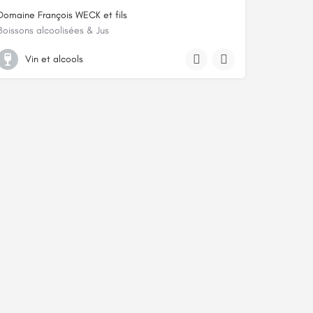
Domaine François WECK et fils
Boissons alcoolisées & Jus
23 rue des forgerons
Vin et alcools