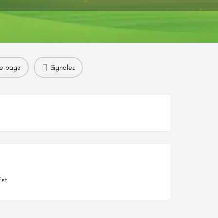
re page
Signalez
Est