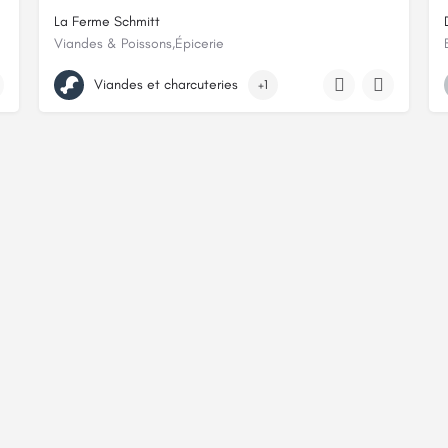
La Ferme Schmitt
Viandes & Poissons,Épicerie
23 rue du Ried
Viandes et charcuteries
+1