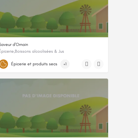
Saveur d'Ornain
Épicerie,Boissons alcoolisées & Jus
4 rue Maginot
Épicerie et produits secs
+1