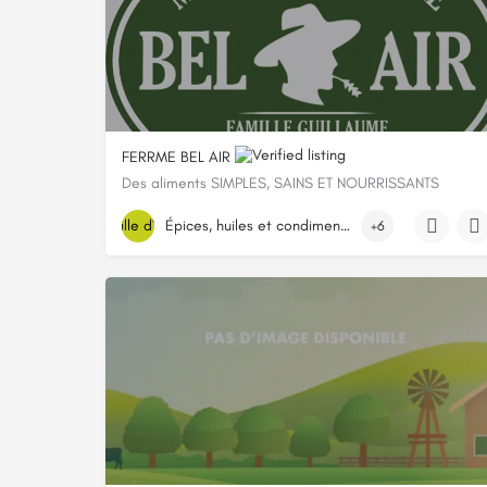
FERRME BEL AIR
Des aliments SIMPLES, SAINS ET NOURRISSANTS
0788673579
Épices, huiles et condiments
+6
2 Rue En Sarrelouis, 57340 Landroff, France