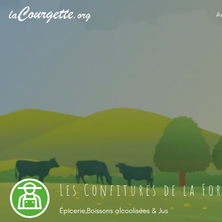
A
Les Confitures de la Fo
Épicerie,Boissons alcoolisées & Jus