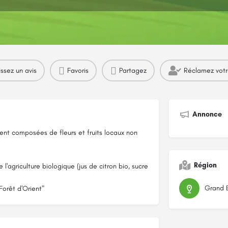
Profil
Avis
Marchés
0
issez un avis
Favoris
Partagez
Réclamez vot
Annonce
ment composées de fleurs et fruits locaux non
Région
 l'agriculture biologique (jus de citron bio, sucre
Grand 
Forêt d'Orient"