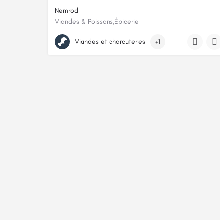
Nemrod
Viandes & Poissons,Épicerie
63 Grand'Rue
Viandes et charcuteries
+1