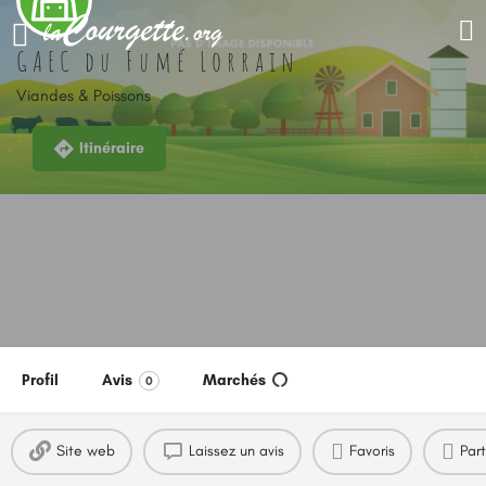
GAEC du Fumé Lorrain
Viandes & Poissons
Itinéraire
Profil
Avis
Marchés
0
Site web
Laissez un avis
Favoris
Par