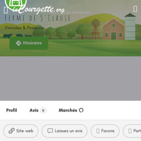
Ferme de S'Clause
Viandes & Poissons
Itinéraire
Profil
Avis
Marchés
0
Site web
Laissez un avis
Favoris
Par