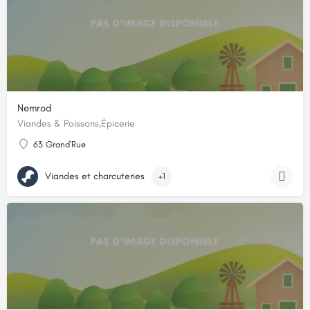
Nemrod
Viandes & Poissons,Épicerie
63 Grand'Rue
Viandes et charcuteries
+1