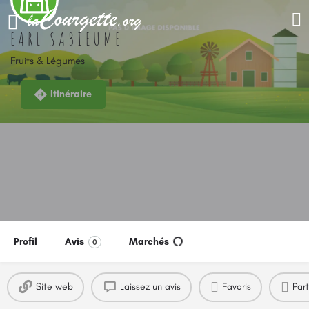
EARL SABIEUME
Fruits & Légumes
Itinéraire
Profil
Avis
Marchés
0
Site web
Laissez un avis
Favoris
Par