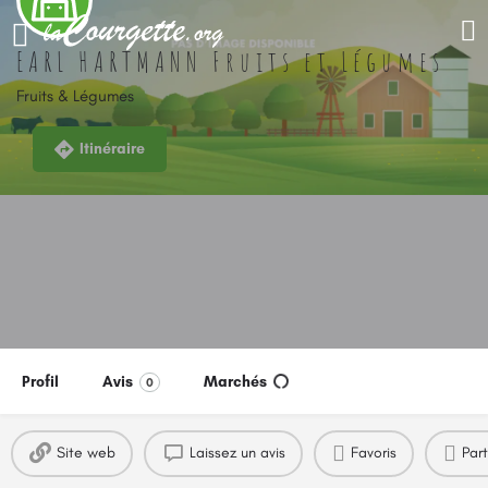
EARL HARTMANN Fruits et Légumes
Fruits & Légumes
Itinéraire
Profil
Avis
Marchés
0
Site web
Laissez un avis
Favoris
Par