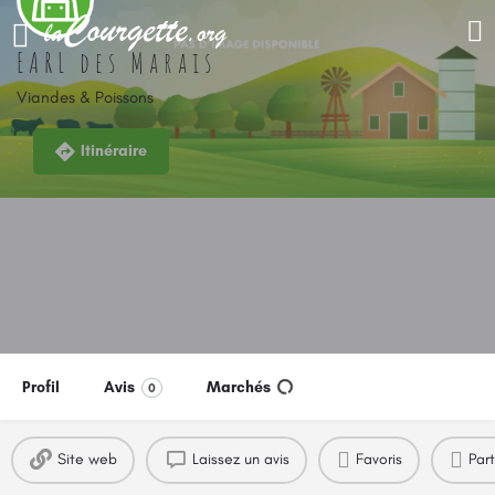
EARL des Marais
Viandes & Poissons
Itinéraire
Profil
Avis
Marchés
0
Site web
Laissez un avis
Favoris
Par