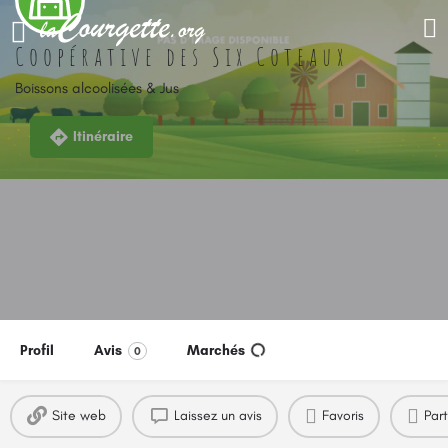
Coopérative des Six Coteaux
Boissons alcoolisées & Jus
Itinéraire
Profil
Avis
Marchés
0
Site web
Laissez un avis
Favoris
Par