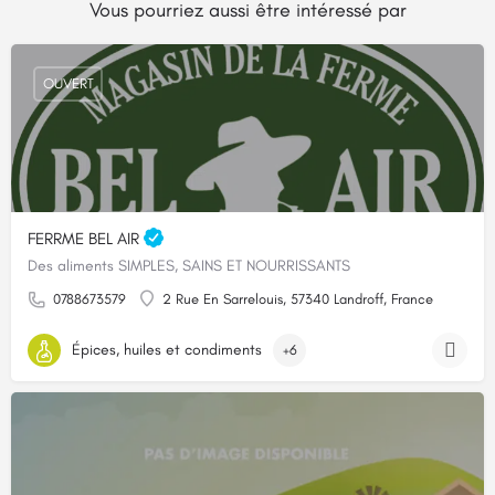
Vous pourriez aussi être intéressé par
OUVERT
FERRME BEL AIR
Des aliments SIMPLES, SAINS ET NOURRISSANTS
0788673579
2 Rue En Sarrelouis, 57340 Landroff, France
Épices, huiles et condiments
+6