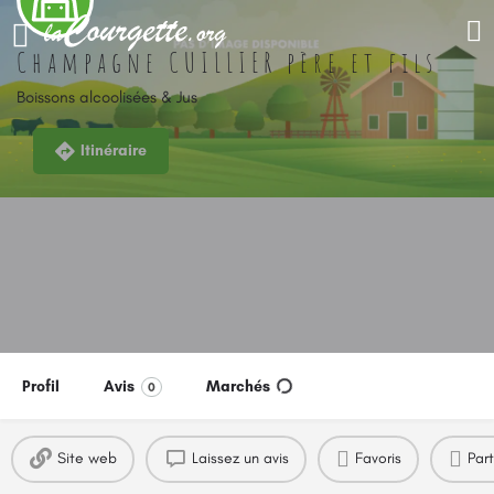
Champagne CUILLIER père et fils
Boissons alcoolisées & Jus
Itinéraire
Profil
Avis
Marchés
0
Site web
Laissez un avis
Favoris
Par