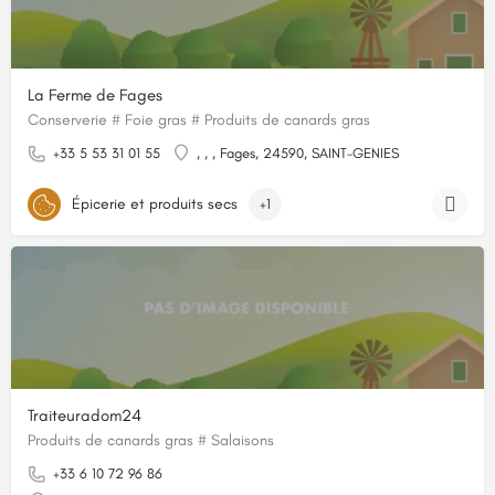
La Ferme de Fages
Conserverie # Foie gras # Produits de canards gras
+33 5 53 31 01 55
, , , Fages, 24590, SAINT-GENIES
Épicerie et produits secs
+1
Traiteuradom24
Produits de canards gras # Salaisons
+33 6 10 72 96 86