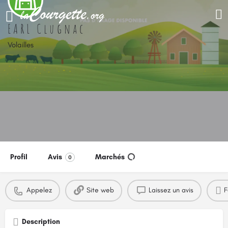
EARL Clugnac
Volailles
Profil
Avis
Marchés
0
Appelez
Site web
Laissez un avis
F
Description