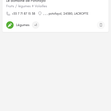
Le domaine de Potofayol
Fruits / légumes # Volailles
+33 7 71 87 15 38
, , , potofayol, 24380, LACROPTE
Légumes
+1