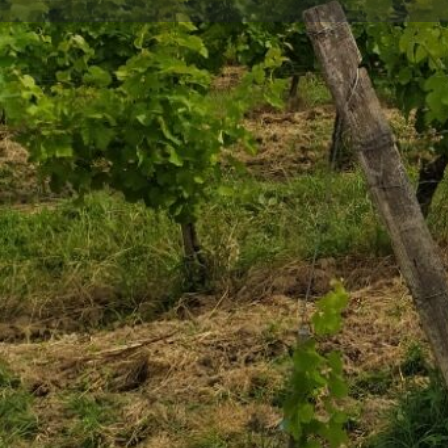
Appele
Description
Exploitation viticole familiale depuis 1896.
Matthieu et David, fraîchement reconvertis professionn
reprendre le domaine et d'écrire une nouvelle page de 
Labellisée Haute Valeur Environnementale depuis 201
En conversion vers l'Agriculture Biologique depuis 2018,
AB