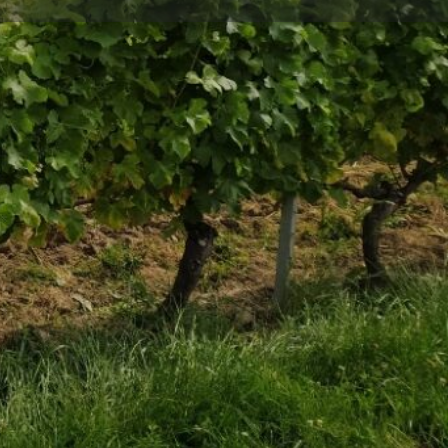
Signalez
 sur rendez-vous
 d'ouverture aujourd'hui: Uniquement sur rendez-vous
mage