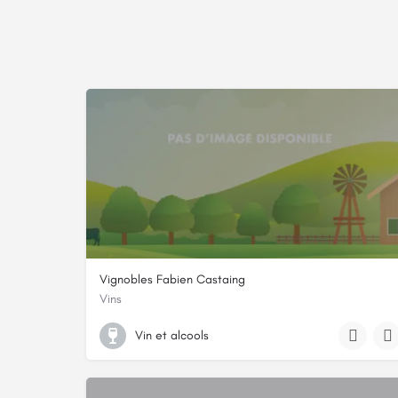
Vignobles Fabien Castaing
Vins
+33 5 53 58 41 20
Vin et alcools
Domaine de Moulin-Pouzy, , 12 Route des Rivailles, , 