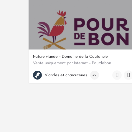
Nature viande - Domaine de la Coutancie
Vente uniquement par Internet - Pourdebon
15 bis rue jacques le lorrain, 24100, Bergerac, Dordogne
Viandes et charcuteries
+2