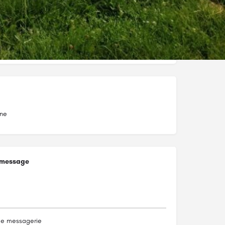
ne
 message
de messagerie