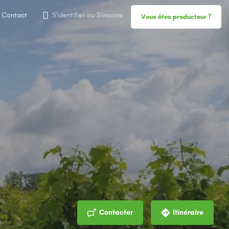
Contact
S'identifier
ou
S'inscrire
Vous êtes producteur ?
Contacter
Itinéraire