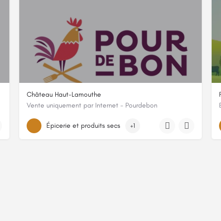
Château Haut-Lamouthe
Vente uniquement par Internet - Pourdebon
56 Route de La Mouthe, 24680, Lamonzie-Saint-Martin, Dordogne
Épicerie et produits secs
+1