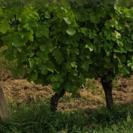
Profil
Avis
Marchés
0
z
Site web
Laissez un avis
Partagez
Uniquement
Horaire
ellement, s'associent en 2019 à Daniel afin de
son histoire.
Annonce
4
 les vins issus du millésime 2021 seront certifiés
Galerie d'i