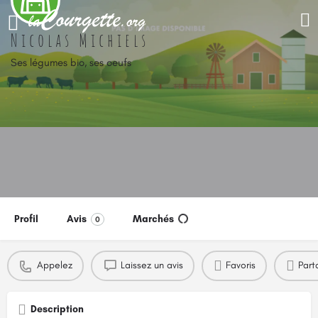
Nicolas Michiels
Ses légumes bio, ses oeufs
Profil
Avis
Marchés
0
Appelez
Laissez un avis
Favoris
Part
Description