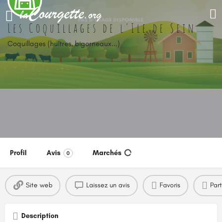
Les Coquillages de l'Ile de Sein
Coquillages (huîtres, bigorneaux...)
Profil
Avis
Marchés
0
Site web
Laissez un avis
Favoris
Par
Description