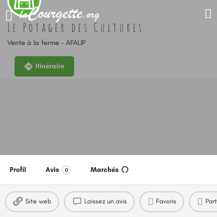
Le Potager des Cultures
Vente à la ferme - AFAUP
Itinéraire
Profil
Avis
Marchés
0
Site web
Laissez un avis
Favoris
Par